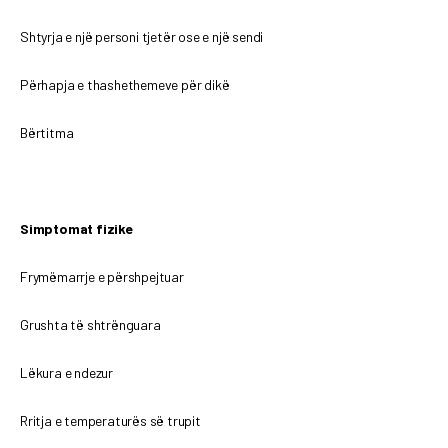
Shtyrja e një personi tjetër ose e një sendi
Përhapja e thashethemeve për dikë
Bërtitma
Simptomat fizike
Frymëmarrje e përshpejtuar
Grushta të shtrënguara
Lëkura e ndezur
Rritja e temperaturës së trupit