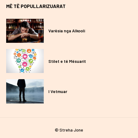
MË TË POPULLARIZUARAT
Varësia nga Alkooli
Stilet e të Mësuarit
I Vetmuar
© Streha Jone