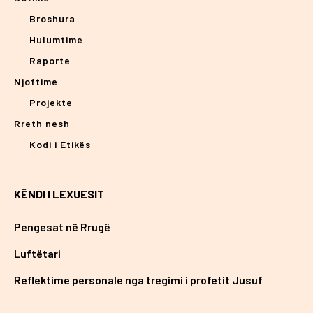
Broshura
Hulumtime
Raporte
Njoftime
Projekte
Rreth nesh
Kodi i Etikës
KËNDI I LEXUESIT
Pengesat në Rrugë
Luftëtari
Reflektime personale nga tregimi i profetit Jusuf