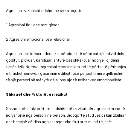
Agresioni zakonisht ndahet në dy kategori:
1.Agresioni fizik ose armiqësor
2.Agresioni emocional ose relacional
Agresioni armiqësor ndodh kur përpiqeni të dëmtoni një individ duke
goditur, pickuar, kafshuar, shtyrë ose shkaktuar ndonjë lloj dëmi
tjetër fizik. Ndërsa, agresioni emocional mund të përfshijë përhapjen
e thashethemeve, ngacmimin e dikujt, ose përjashtimin e qëllimshëm
të një personi në mënyrë që ai ose ajo të ndihet keq emocionalisht.
Shkaqet dhe Faktorët e rrezikut
Shkaqet dhe faktorët e mundshëm të rrezikut për agresion mund të
ndryshojnë nga personi në person. Sidoqoftë studiuesit i kan zbuluar
dhe besojnë që disa nga shkaqet dhe faktorët mund të jenë: