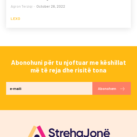
Agron Terziqi
-
October 26, 2022
LEXO
Abonohuni për tu njoftuar me këshillat
më të reja dhe risitë tona
Abonohem