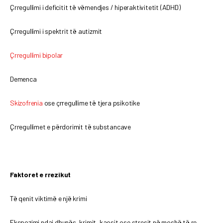
Çrregullimi i deficitit të vëmendjes / hiperaktivitetit (ADHD)
Çrregullimi i spektrit të autizmit
Çrregullimi bipolar
Demenca
Skizofrenia
ose çrregullime të tjera psikotike
Çrregullimet e përdorimit të substancave
Faktoret e rrezikut
Të qenit viktimë e një krimi
Ekspozimi ndaj dhunës, krimit, kaosit ose stresit në moshë të re