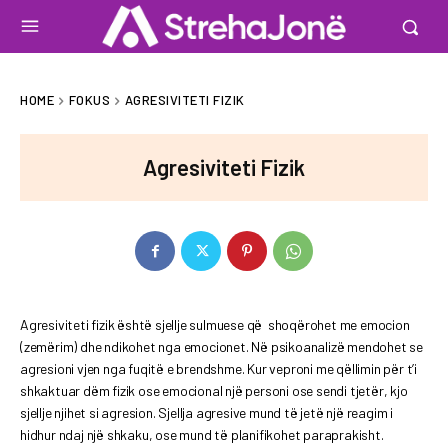
HOME
FOKUS
AGRESIVITETI FIZIK
Agresiviteti Fizik
Agresiviteti fizik është sjellje sulmuese që shoqërohet me emocion
(zemërim) dhe ndikohet nga emocionet. Në psikoanalizë mendohet se
agresioni vjen nga fuqitë e brendshme. Kur veproni me qëllimin për t’i
shkaktuar dëm fizik ose emocional një personi ose sendi tjetër, kjo
sjellje njihet si agresion. Sjellja agresive mund të jetë një reagim i
hidhur ndaj një shkaku, ose mund të planifikohet paraprakisht.