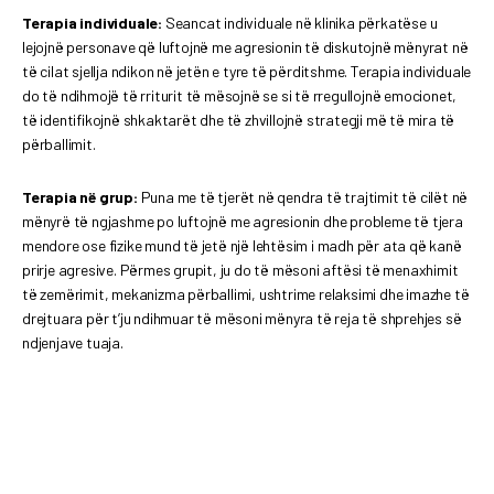
Terapia individuale:
Seancat individuale në klinika përkatëse u
lejojnë personave që luftojnë me agresionin të diskutojnë mënyrat në
të cilat sjellja ndikon në jetën e tyre të përditshme. Terapia individuale
do të ndihmojë të rriturit të mësojnë se si të rregullojnë emocionet,
të identifikojnë shkaktarët dhe të zhvillojnë strategji më të mira të
përballimit.
Terapia në grup:
Puna me të tjerët në qendra të trajtimit të cilët në
mënyrë të ngjashme po luftojnë me agresionin dhe probleme të tjera
mendore ose fizike mund të jetë një lehtësim i madh për ata që kanë
prirje agresive. Përmes grupit, ju do të mësoni aftësi të menaxhimit
të zemërimit, mekanizma përballimi, ushtrime relaksimi dhe imazhe të
drejtuara për t’ju ndihmuar të mësoni mënyra të reja të shprehjes së
ndjenjave tuaja.