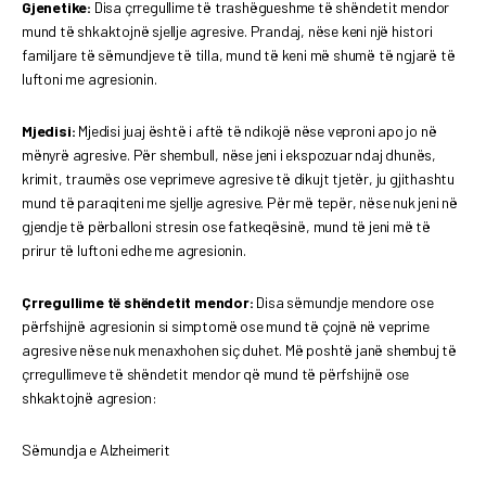
Gjenetike:
Disa çrregullime të trashëgueshme të shëndetit mendor
mund të shkaktojnë sjellje agresive. Prandaj, nëse keni një histori
familjare të sëmundjeve të tilla, mund të keni më shumë të ngjarë të
luftoni me agresionin.
Mjedisi:
Mjedisi juaj është i aftë të ndikojë nëse veproni apo jo në
mënyrë agresive. Për shembull, nëse jeni i ekspozuar ndaj dhunës,
krimit, traumës ose veprimeve agresive të dikujt tjetër, ju gjithashtu
mund të paraqiteni me sjellje agresive. Për më tepër, nëse nuk jeni në
gjendje të përballoni stresin ose fatkeqësinë, mund të jeni më të
prirur të luftoni edhe me agresionin.
Çrregullime të shëndetit mendor:
Disa sëmundje mendore ose
përfshijnë agresionin si simptomë ose mund të çojnë në veprime
agresive nëse nuk menaxhohen siç duhet. Më poshtë janë shembuj të
çrregullimeve të shëndetit mendor që mund të përfshijnë ose
shkaktojnë agresion:
Sëmundja e Alzheimerit