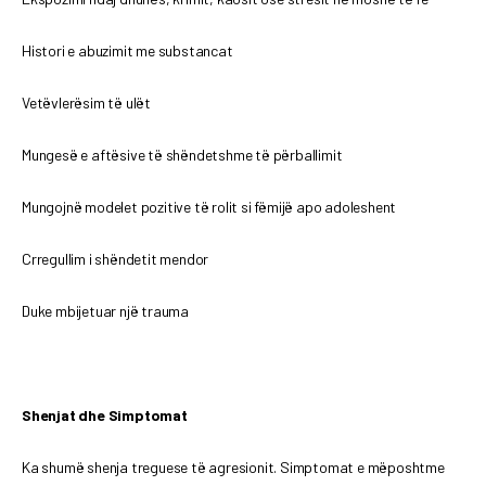
Histori e abuzimit me substancat
Vetëvlerësim të ulët
Mungesë e aftësive të shëndetshme të përballimit
Mungojnë modelet pozitive të rolit si fëmijë apo adoleshent
Crregullim i shëndetit mendor
Duke mbijetuar një trauma
Shenjat dhe Simptomat
Ka shumë shenja treguese të agresionit. Simptomat e mëposhtme