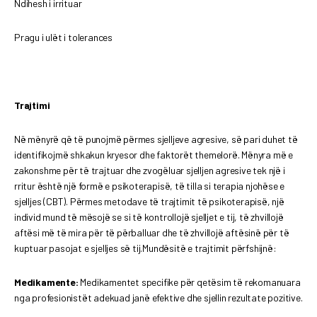
Ndihesh i irrituar
Pragu i ulët i tolerances
Trajtimi
Në mënyrë që të punojmë përmes sjelljeve agresive, së pari duhet të
identifikojmë shkakun kryesor dhe faktorët themelorë. Mënyra më e
zakonshme për të trajtuar dhe zvogëluar sjelljen agresive tek një i
rritur është një formë e psikoterapisë, të tilla si terapia njohëse e
sjelljes (CBT). Përmes metodave të trajtimit të psikoterapisë, një
individ mund të mësojë se si të kontrollojë sjelljet e tij, të zhvillojë
aftësi më të mira për të përballuar dhe të zhvillojë aftësinë për të
kuptuar pasojat e sjelljes së tij.Mundësitë e trajtimit përfshijnë:
Medikamente:
Medikamentet specifike për qetësim të rekomanuara
nga profesionistët adekuad janë efektive dhe sjellin rezultate pozitive.