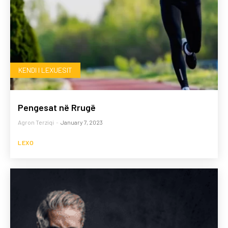
KENDI I LEXUESIT
Pengesat në Rrugë
Agron Terziqi
-
January 7, 2023
LEXO