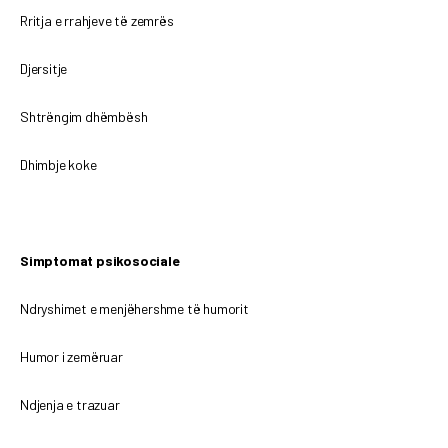
Rritja e rrahjeve të zemrës
Djersitje
Shtrëngim dhëmbësh
Dhimbje koke
Simptomat psikosociale
Ndryshimet e menjëhershme të humorit
Humor i zemëruar
Ndjenja e trazuar