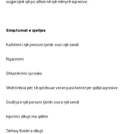
sugjerojnë që po silleni në një mënyrë agresive:
Simptomat e sjelljes
Kafshimi i një personi tjetër ose i një sendi
Ngacmimi
Shkatërrimi i pronës
Vështirësia për të qetësuar veten pasi keni kryer sjellje agresive
Goditja e një personi tjetër ose e një sendi
Injorimi i dikujt me qëllim
Tërheq flokët e dikujt