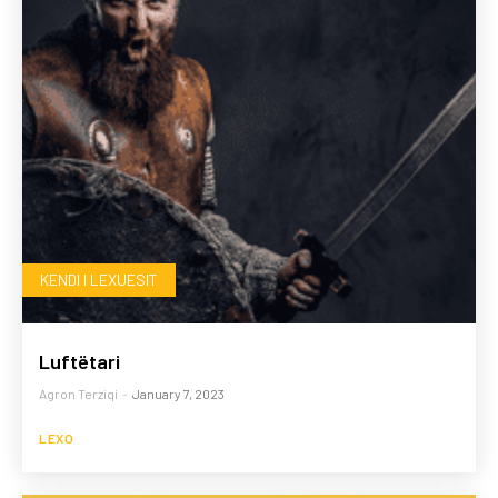
KENDI I LEXUESIT
Luftëtari
Agron Terziqi
-
January 7, 2023
LEXO