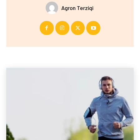
Agron Terziqi
Të fundit