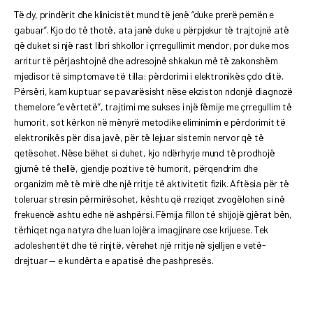
Të dy, prindërit dhe klinicistët mund të jenë “duke prerë pemën e
gabuar”. Kjo do të thotë, ata janë duke u përpjekur të trajtojnë atë
që duket si një rast libri shkollor i çrregullimit mendor, por duke mos
arritur të përjashtojnë dhe adresojnë shkakun më të zakonshëm
mjedisor të simptomave të tilla: përdorimi i elektronikës çdo ditë.
Përsëri, kam kuptuar se pavarësisht nëse ekziston ndonjë diagnozë
themelore “e vërtetë”, trajtimi me sukses i një fëmije me çrregullim të
humorit, sot kërkon në mënyrë metodike eliminimin e përdorimit të
elektronikës për disa javë, për të lejuar sistemin nervor që të
qetësohet. Nëse bëhet si duhet, kjo ndërhyrje mund të prodhojë
gjumë të thellë, gjendje pozitive të humorit, përqendrim dhe
organizim më të mirë dhe një rritje të aktivitetit fizik. Aftësia për të
toleruar stresin përmirësohet, kështu që rreziqet zvogëlohen si në
frekuencë ashtu edhe në ashpërsi. Fëmija fillon të shijojë gjërat bën,
tërhiqet nga natyra dhe luan lojëra imagjinare ose krijuese. Tek
adoleshentët dhe të rinjtë, vërehet një rritje në sjelljen e vetë-
drejtuar — e kundërta e apatisë dhe pashpresës.