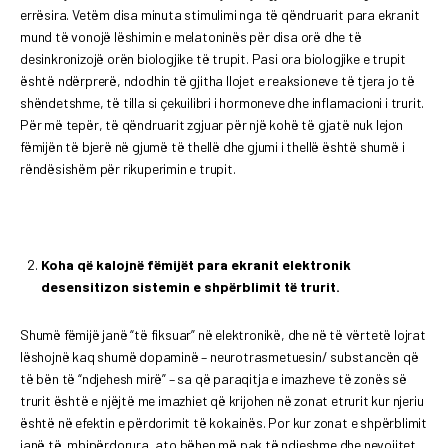
errësira. Vetëm disa minuta stimulimi nga të qëndruarit para ekranit
mund të vonojë lëshimin e melatoninës për disa orë dhe të
desinkronizojë orën biologjike të trupit. Pasi ora biologjike e trupit
është ndërprerë, ndodhin të gjitha llojet e reaksioneve të tjera jo të
shëndetshme, të tilla si çekuilibri i hormoneve dhe inflamacioni i trurit.
Për më tepër, të qëndruarit zgjuar për një kohë të gjatë nuk lejon
fëmijën të bjerë në gjumë të thellë dhe gjumi i thellë është shumë i
rëndësishëm për rikuperimin e trupit.
Koha që kalojnë fëmijët para ekranit elektronik
desensitizon sistemin e shpërblimit të trurit.
Shumë fëmijë janë “të fiksuar” në elektronikë, dhe në të vërtetë lojrat
lëshojnë kaq shumë dopaminë – neurotrasmetuesin/ substancën që
të bën të “ndjehesh mirë” – sa që paraqitja e imazheve të zonës së
trurit është e njëjtë me imazhiet që krijohen në zonat etrurit kur njeriu
është në efektin e përdorimit të kokainës. Por kur zonat e shpërblimit
janë të mbipërdorura, ato bëhen më pak të ndjeshme dhe nevojitet