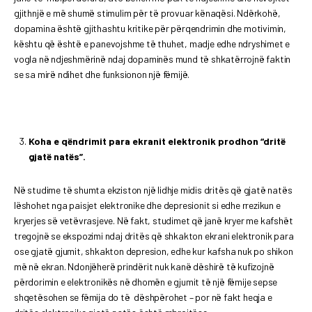
gjithnjë e më shumë stimulim për të provuar kënaqësi. Ndërkohë,
dopamina është gjithashtu kritike për përqendrimin dhe motivimin,
kështu që është e panevojshme të thuhet, madje edhe ndryshimet e
vogla në ndjeshmërinë ndaj dopaminës mund të shkatërrojnë faktin
se sa mirë ndihet dhe funksionon një fëmijë.
Koha e qëndrimit para ekranit elektronik prodhon “dritë
gjatë natës”.
Në studime të shumta ekziston një lidhje midis dritës që gjatë natës
lëshohet nga paisjet elektronike dhe depresionit si edhe rrezikun e
kryerjes së vetëvrasjeve. Në fakt, studimet që janë kryer me kafshët
tregojnë se ekspozimi ndaj dritës që shkakton ekrani elektronik para
ose gjatë gjumit, shkakton depresion, edhe kur kafsha nuk po shikon
më në ekran. Ndonjëherë prindërit nuk kanë dëshirë të kufizojnë
përdorimin e elektronikës në dhomën e gjumit të një fëmije sepse
shqetësohen se fëmija do të dëshpërohet – por në fakt heqja e