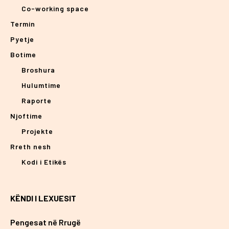
Co-working space
Termin
Pyetje
Botime
Broshura
Hulumtime
Raporte
Njoftime
Projekte
Rreth nesh
Kodi i Etikës
KËNDI I LEXUESIT
Pengesat në Rrugë