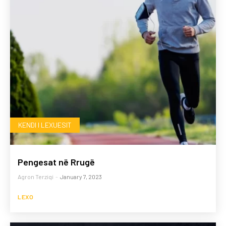
KENDI I LEXUESIT
Pengesat në Rrugë
Agron Terziqi
-
January 7, 2023
LEXO