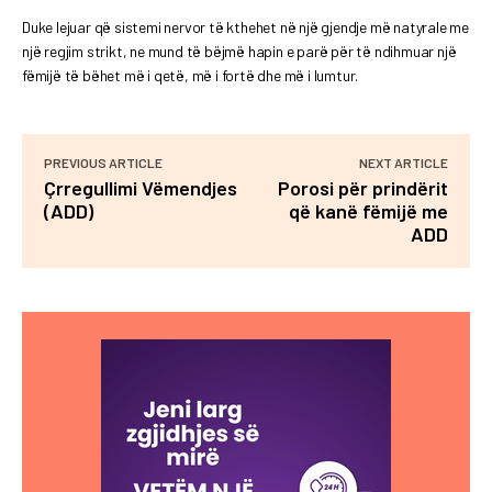
Duke lejuar që sistemi nervor të kthehet në një gjendje më natyrale me
një regjim strikt, ne mund të bëjmë hapin e parë për të ndihmuar një
fëmijë të bëhet më i qetë, më i fortë dhe më i lumtur.
PREVIOUS ARTICLE
NEXT ARTICLE
Çrregullimi Vëmendjes
Porosi për prindërit
(ADD)
që kanë fëmijë me
ADD