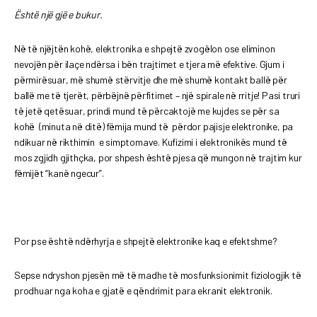
Është një gjë e bukur.
Në të njëjtën kohë, elektronika e shpejtë zvogëlon ose eliminon
nevojën për ilaçe ndërsa i bën trajtimet e tjera më efektive. Gjum i
përmirësuar, më shumë stërvitje dhe më shumë kontakt ballë për
ballë me të tjerët, përbëjnë përfitimet – një spirale në rritje! Pasi truri
të jetë qetësuar, prindi mund të përcaktojë me kujdes se për sa
kohë (minuta në ditë) fëmija mund të përdor pajisje elektronike, pa
ndikuar në rikthimin e simptomave. Kufizimi i elektronikës mund të
mos zgjidh gjithçka, por shpesh është pjesa që mungon në trajtim kur
fëmijët “kanë ngecur”.
Por pse është ndërhyrja e shpejtë elektronike kaq e efektshme?
Sepse ndryshon pjesën më të madhe të mosfunksionimit fiziologjik të
prodhuar nga koha e gjatë e qëndrimit para ekranit elektronik.