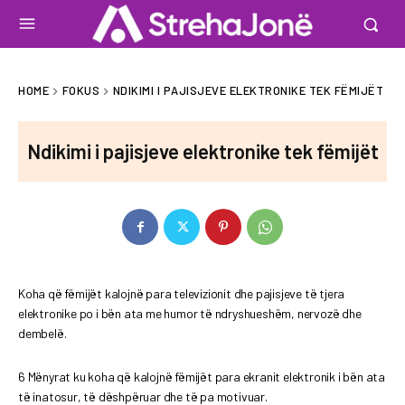
HOME
FOKUS
NDIKIMI I PAJISJEVE ELEKTRONIKE TEK FËMIJËT
Ndikimi i pajisjeve elektronike tek fëmijët
Koha që fëmijët kalojnë para televizionit dhe pajisjeve të tjera
elektronike po i bën ata me humor të ndryshueshëm, nervozë dhe
dembelë.
6 Mënyrat ku koha që kalojnë fëmijët para ekranit elektronik i bën ata
të inatosur, të dëshpëruar dhe të pa motivuar.