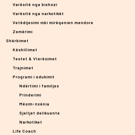
Varësitë nga bixhozi
Varësitë nga narkotikët
Vetëdijesimi mbi mirëqenien mendore
Zemërimi
Shërbimet
Këshillimet
Testet & Vlerësimet
Trajnimet
Programi i edukimit
Ndërtimi i familjes
Prinderimi
Mësim-nxënia
Sjelljet delikuente
Narkotiket
Life Coach