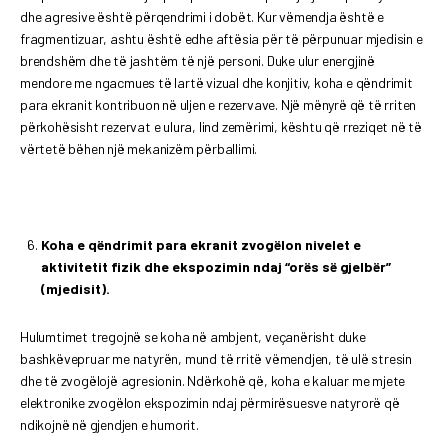
dhe agresive është përqendrimi i dobët. Kur vëmendja është e
fragmentizuar, ashtu është edhe aftësia për të përpunuar mjedisin e
brendshëm dhe të jashtëm të një personi. Duke ulur energjinë
mendore me ngacmues të lartë vizual dhe konjitiv, koha e qëndrimit
para ekranit kontribuon në uljen e rezervave. Një mënyrë që të rriten
përkohësisht rezervat e ulura, lind zemërimi, kështu që rreziqet në të
vërtetë bëhen një mekanizëm përballimi.
Koha e qëndrimit para ekranit zvogëlon nivelet e
aktivitetit fizik dhe ekspozimin ndaj “orës së gjelbër”
(mjedisit).
Hulumtimet tregojnë se koha në ambjent, veçanërisht duke
bashkëvepruar me natyrën, mund të rritë vëmendjen, të ulë stresin
dhe të zvogëlojë agresionin. Ndërkohë që, koha e kaluar me mjete
elektronike zvogëlon ekspozimin ndaj përmirësuesve natyrorë që
ndikojnë në gjendjen e humorit.