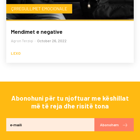
ÇRREGULLIMET EMOCIONALE
Mendimet e negative
Agron Terziqi
-
October 26, 2022
LEXO
Abonohuni për tu njoftuar me këshillat
më të reja dhe risitë tona
Abonohem