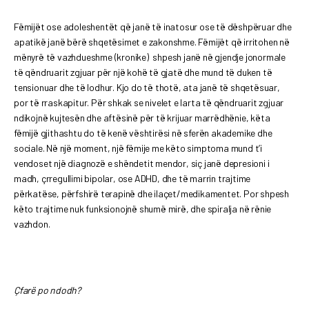
Fëmijët ose adoleshentët që janë të inatosur ose të dëshpëruar dhe
apatikë janë bërë shqetësimet e zakonshme. Fëmijët që irritohen në
mënyrë të vazhdueshme (kronike) shpesh janë në gjendje jonormale
të qëndruarit zgjuar për një kohë të gjatë dhe mund të duken të
tensionuar dhe të lodhur. Kjo do të thotë, ata janë të shqetësuar,
por të rraskapitur. Për shkak se nivelet e larta të qëndruarit zgjuar
ndikojnë kujtesën dhe aftësinë për të krijuar marrëdhënie, këta
fëmijë gjithashtu do të kenë vështirësi në sferën akademike dhe
sociale. Në një moment, një fëmije me këto simptoma mund t’i
vendoset një diagnozë e shëndetit mendor, siç janë depresioni i
madh, çrregullimi bipolar, ose ADHD, dhe të marrin trajtime
përkatëse, përfshirë terapinë dhe ilaçet/medikamentet. Por shpesh
këto trajtime nuk funksionojnë shumë mirë, dhe spiralja në rënie
vazhdon.
Çfarë po ndodh?