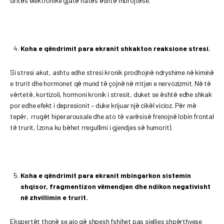
dritës elektronike gjatë natës është mbrojtëse.
Koha e qëndrimit para ekranit shkakton reaksione stresi.
Si stresi akut, ashtu edhe stresi kronik prodhojnë ndryshime në kiminë
e trurit dhe hormonet që mund të çojnë në rritjen e nervozizmit. Në të
vërtetë, kortizoli, hormoni kronik i stresit, duket se është edhe shkak
por edhe efekt i depresionit – duke krijuar një cikël vicioz. Për më
tepër, rrugët hiperarousale dhe ato të varësisë frenojnë lobin frontal
të trurit, (zona ku bëhet rregullimi i gjendjes së humorit).
Koha e qëndrimit para ekranit mbingarkon sistemin
shqisor, fragmentizon vëmendjen dhe ndikon negativisht
në zhvillimin e trurit.
Ekspertët thonë se ajo që shpesh fshihet pas sjelljes shpërthyese