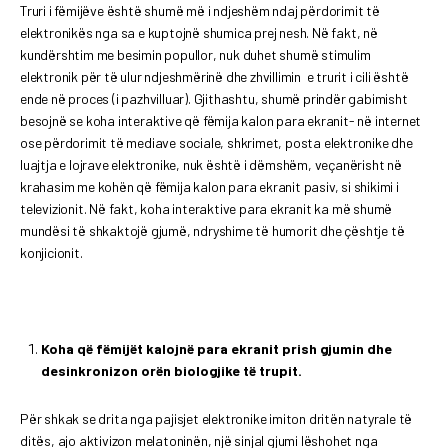
Truri i fëmijëve është shumë më i ndjeshëm ndaj përdorimit të
elektronikës nga sa e kuptojnë shumica prej nesh. Në fakt, në
kundërshtim me besimin popullor, nuk duhet shumë stimulim
elektronik për të ulur ndjeshmërinë dhe zhvillimin e trurit i cili është
ende në proces (i pazhvilluar). Gjithashtu, shumë prindër gabimisht
besojnë se koha interaktive që fëmija kalon para ekranit- në internet
ose përdorimit të mediave sociale, shkrimet, posta elektronike dhe
luajtja e lojrave elektronike, nuk është i dëmshëm, veçanërisht në
krahasim me kohën që fëmija kalon para ekranit pasiv, si shikimi i
televizionit. Në fakt, koha interaktive para ekranit ka më shumë
mundësi të shkaktojë gjumë, ndryshime të humorit dhe çështje të
konjicionit.
Koha që fëmijët kalojnë para ekranit prish gjumin dhe
desinkronizon orën biologjike të trupit.
Për shkak se drita nga pajisjet elektronike imiton dritën natyrale të
ditës, ajo aktivizon melatoninën, një sinjal gjumi lëshohet nga