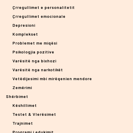
Çrregullimet e personalitetit
Çrregullimet emocionale
Depresioni
Komplekset
Problemet me miqësi
Psikologjia pozitive
Varësitë nga bixhozi
Varësitë nga narkotikët
Vetëdijesimi mbi mirëqenien mendore
Zemërimi
Shërbimet
Këshillimet
Testet & Vlerësimet
Trajnimet
Programi i edukimit