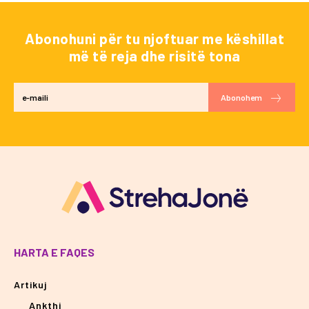
Abonohuni për tu njoftuar me këshillat
më të reja dhe risitë tona
Abonohem
HARTA E FAQES
Artikuj
Ankthi