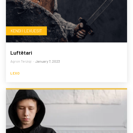
KENDI I LEXUESIT
Luftëtari
Agron Terziqi
-
January 7, 2023
LEXO