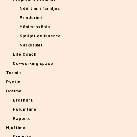
Ndërtimi i familjes
Prinderimi
Mësim-nxënia
Sjelljet delikuente
Narkotiket
Life Coach
Co-working space
Termin
Pyetje
Botime
Broshura
Hulumtime
Raporte
Njoftime
Projekte