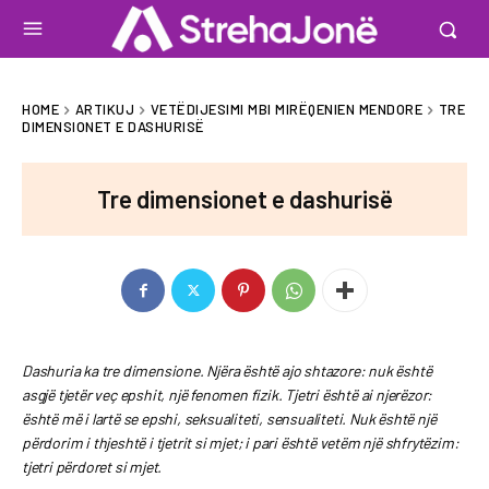
HOME
ARTIKUJ
VETËDIJESIMI MBI MIRËQENIEN MENDORE
TRE
DIMENSIONET E DASHURISË
Tre dimensionet e dashurisë
Dashuria ka tre dimensione. Njëra është ajo shtazore: nuk është
asgjë tjetër veç epshit, një fenomen fizik. Tjetri është ai njerëzor:
është më i lartë se epshi, seksualiteti, sensualiteti. Nuk është një
përdorim i thjeshtë i tjetrit si mjet; i pari është vetëm një shfrytëzim:
tjetri përdoret si mjet.