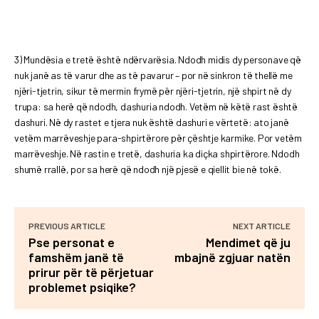
3) Mundësia e tretë është ndërvarësia. Ndodh midis dy personave që
nuk janë as të varur dhe as të pavarur – por në sinkron të thellë me
njëri-tjetrin, sikur të merrnin frymë për njëri-tjetrin, një shpirt në dy
trupa: sa herë që ndodh, dashuria ndodh. Vetëm në këtë rast është
dashuri. Në dy rastet e tjera nuk është dashuri e vërtetë: ato janë
vetëm marrëveshje para-shpirtërore për çështje karmike. Por vetëm
marrëveshje. Në rastin e tretë, dashuria ka diçka shpirtërore. Ndodh
shumë rrallë, por sa herë që ndodh një pjesë e qiellit bie në tokë.
PREVIOUS ARTICLE
NEXT ARTICLE
Pse personat e
Mendimet që ju
famshëm janë të
mbajnë zgjuar natën
prirur për të përjetuar
problemet psiqike?