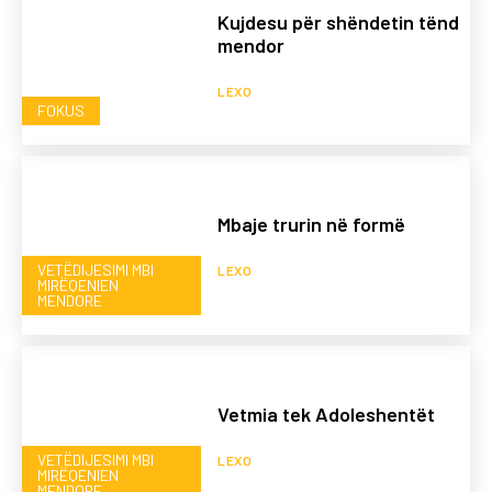
Kujdesu për shëndetin tënd
mendor
LEXO
FOKUS
Mbaje trurin në formë
VETËDIJESIMI MBI
LEXO
MIRËQENIEN
MENDORE
Vetmia tek Adoleshentët
VETËDIJESIMI MBI
LEXO
MIRËQENIEN
MENDORE