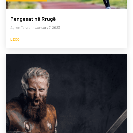
Pengesat në Rrugë
Agron Terziqi
-
January 7, 2023
LEXO