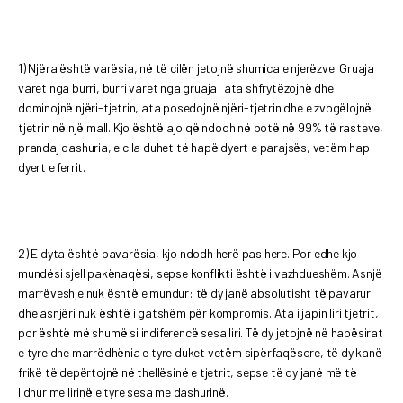
1) Njëra është varësia, në të cilën jetojnë shumica e njerëzve. Gruaja
varet nga burri, burri varet nga gruaja: ata shfrytëzojnë dhe
dominojnë njëri-tjetrin, ata posedojnë njëri-tjetrin dhe e zvogëlojnë
tjetrin në një mall. Kjo është ajo që ndodh në botë në 99% të rasteve,
prandaj dashuria, e cila duhet të hapë dyert e parajsës, vetëm hap
dyert e ferrit.
2) E dyta është pavarësia, kjo ndodh herë pas here. Por edhe kjo
mundësi sjell pakënaqësi, sepse konflikti është i vazhdueshëm. Asnjë
marrëveshje nuk është e mundur: të dy janë absolutisht të pavarur
dhe asnjëri nuk është i gatshëm për kompromis. Ata i japin liri tjetrit,
por është më shumë si indiferencë sesa liri. Të dy jetojnë në hapësirat
e tyre dhe marrëdhënia e tyre duket vetëm sipërfaqësore, të dy kanë
frikë të depërtojnë në thellësinë e tjetrit, sepse të dy janë më të
lidhur me lirinë e tyre sesa me dashurinë.