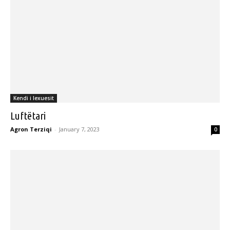
Kendi i lexuesit
Luftëtari
Agron Terziqi
-
January 7, 2023
0