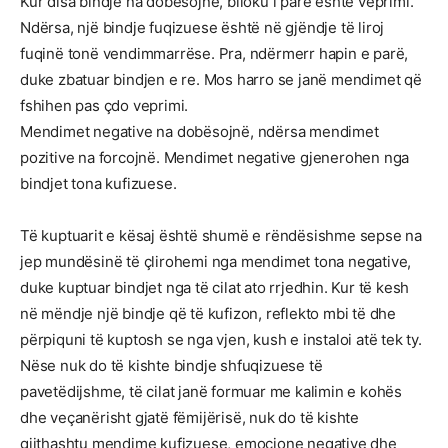
Kur disa bindje na dobësojnë, blloku i parë është veprimi.
Ndërsa, një bindje fuqizuese është në gjëndje të liroj
fuqinë tonë vendimmarrëse. Pra, ndërmerr hapin e parë,
duke zbatuar bindjen e re. Mos harro se janë mendimet që
fshihen pas çdo veprimi.
Mendimet negative na dobësojnë, ndërsa mendimet
pozitive na forcojnë. Mendimet negative gjenerohen nga
bindjet tona kufizuese.
Të kuptuarit e kësaj është shumë e rëndësishme sepse na
jep mundësinë të çlirohemi nga mendimet tona negative,
duke kuptuar bindjet nga të cilat ato rrjedhin. Kur të kesh
në mëndje një bindje që të kufizon, reflekto mbi të dhe
përpiquni të kuptosh se nga vjen, kush e instaloi atë tek ty.
Nëse nuk do të kishte bindje shfuqizuese të
pavetëdijshme, të cilat janë formuar me kalimin e kohës
dhe veçanërisht gjatë fëmijërisë, nuk do të kishte
gjithashtu mendime kufizuese, emocione negative dhe