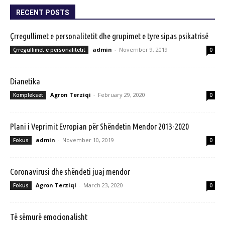
RECENT POSTS
Çrregullimet e personalitetit dhe grupimet e tyre sipas psikatrisë
admin
-
November 9, 2019
Çrregullimet e personalitetit
0
Dianetika
Agron Terziqi
-
February 29, 2020
Komplekset
0
Plani i Veprimit Evropian për Shëndetin Mendor 2013-2020
admin
-
November 10, 2019
Fokus
0
Coronavirusi dhe shëndeti juaj mendor
Agron Terziqi
-
March 23, 2020
Fokus
0
Të sëmurë emocionalisht