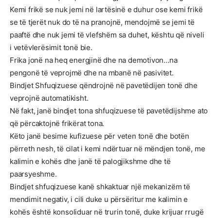
Kemi frikë se nuk jemi në lartësinë e duhur ose kemi frikë
se të tjerët nuk do të na pranojnë, mendojmë se jemi të
paaftë dhe nuk jemi të vlefshëm sa duhet, kështu që niveli
i vetëvlerësimit tonë bie.
Frika jonë na heq energjinë dhe na demotivon…na
pengonë të veprojmë dhe na mbanë në pasivitet.
Bindjet Shfuqizuese qëndrojnë në pavetëdijen tonë dhe
veprojnë automatikisht.
Në fakt, janë bindjet tona shfuqizuese të pavetëdijshme ato
që përcaktojnë frikërat tona.
Këto janë besime kufizuese për veten tonë dhe botën
përreth nesh, të cilat i kemi ndërtuar në mëndjen tonë, me
kalimin e kohës dhe janë të palogjikshme dhe të
paarsyeshme.
Bindjet shfuqizuese kanë shkaktuar një mekanizëm të
mendimit negativ, i cili duke u përsëritur me kalimin e
kohës është konsoliduar në trurin tonë, duke krijuar rrugë