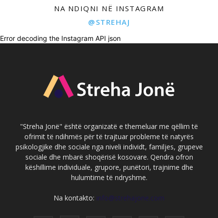
NA NDIQNI NË INSTAGRAM
@STREHAJ
Error decoding the Instagram API json
"Streha Jonë" është organizatë e themeluar me qëllim të
ofrimit të ndihmës për të trajtuar probleme të natyrës
psikologjike dhe sociale nga niveli individt, familjes, grupeve
sociale dhe mbarë shoqërisë kosovare. Qendra ofron
këshillime individuale, grupore, punëtori, trajnime dhe
hulumtime të ndryshme.
Na kontakto:
info@strehajone.com