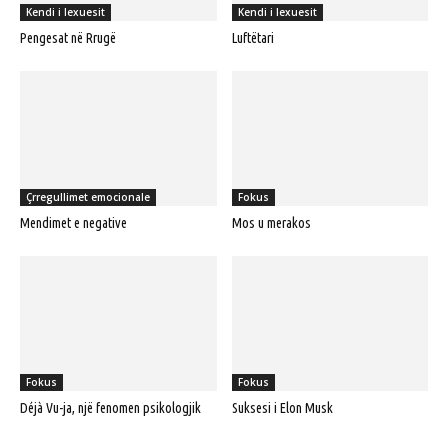
Kendi i lexuesit
Kendi i lexuesit
Pengesat në Rrugë
Luftëtari
Çrregullimet emocionale
Fokus
Mendimet e negative
Mos u merakos
Fokus
Fokus
Déjà Vu-ja, një fenomen psikologjik
Suksesi i Elon Musk