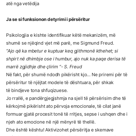
atë nga vetëdija
Ja se si funksionon detyrimi i përsëritur
Psikologjia e kishte identifikuar këtë mekanizëm, më
shumë se njëqind vjet më parë, me Sigmund Freud.
“Ajo që ka mbetur e kuptuar keq gjithmonë kthehet; si
shpirt në dhimbje ose i humbur, ajo nuk ka paqe derisa të
marrë zgjidhje dhe çlirim “- S. Freud
Në fakt, për shumë ndodh pikërisht kjo… Ne priremi për të
përsëritur të njëjtat modele të dështuara, për shkak
të bindjeve tona shfuqizuese.
Jo rrallë, e pandërgjegjshmja na sjell të përsërisim dhe të
kërkojmë pikërisht ato përvoja emocionale, të cilat janë
formuar gjatë procesit tonë të rritjes, sepse i ushqen dhe i
njeh ato emocione në një mënyrë të thellë.
Dhe është kështu! Aktivizohet përsëritja e skemave