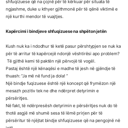
shfuqizuese që na çojnë për të kërkuar për situata të
ngjashme, duke u kthyer gjithmonë për të qënë viktimë e
një kurthi mendor të vuajtjes.
Kapërcimi i bindjeve shfuqizuese na shpëton jetën
Kush nuk ka i ndodhur të ketë pasur përshtypjen se nuk ka
për të arritur të kapërcejë ndonjë vështirësi apo problem?
Të gjithë kemi të paktën një përvojë të vogël.
Pastaj është një kënaqësi e madhe të jesh në gjëndje të
thuash: “Ja më në fund ja dola! ”
Një bindje fuqizuese është një koncept që frymëzon një
mesazh pozitiv tek ne dhe ndërpret detyrimin e
përsëritjes.
Në fakt, të ndërpresësh detyrimin e përsëritjes nuk do të
thotë asgjë më shumë sesa të lëmë prirjen për të
përsëritur të njëjtat bindje shfuqizuese që na pengojnë në
jetë.