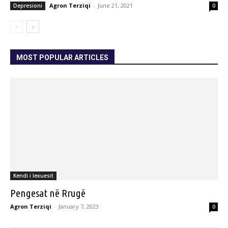
Agron Terziqi
-
June 21, 2021
Depresioni
0
MOST POPULAR ARTICLES
Kendi i lexuesit
Pengesat në Rrugë
Agron Terziqi
-
January 7, 2023
0