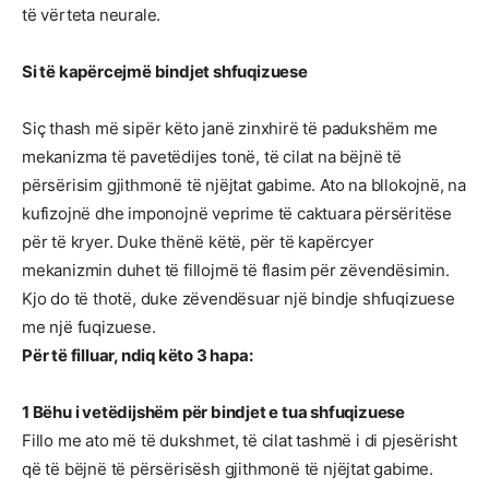
të vërteta neurale.
Si të kapërcejmë bindjet shfuqizuese
Siç thash më sipër këto janë zinxhirë të padukshëm me
mekanizma të pavetëdijes tonë, të cilat na bëjnë të
përsërisim gjithmonë të njëjtat gabime. Ato na bllokojnë, na
kufizojnë dhe imponojnë veprime të caktuara përsëritëse
për të kryer. Duke thënë këtë, për të kapërcyer
mekanizmin duhet të fillojmë të flasim për zëvendësimin.
Kjo do të thotë, duke zëvendësuar një bindje shfuqizuese
me një fuqizuese.
Për të filluar, ndiq këto 3 hapa:
1 Bëhu i vetëdijshëm për bindjet e tua shfuqizuese
Fillo me ato më të dukshmet, të cilat tashmë i di pjesërisht
që të bëjnë të përsërisësh gjithmonë të njëjtat gabime.