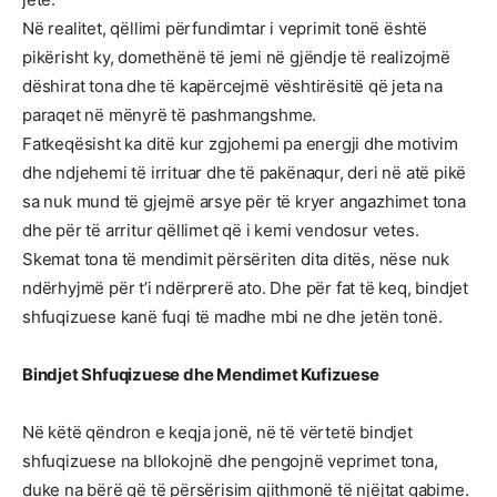
Në realitet, qëllimi përfundimtar i veprimit tonë është
pikërisht ky, domethënë të jemi në gjëndje të realizojmë
dëshirat tona dhe të kapërcejmë vështirësitë që jeta na
paraqet në mënyrë të pashmangshme.
Fatkeqësisht ka ditë kur zgjohemi pa energji dhe motivim
dhe ndjehemi të irrituar dhe të pakënaqur, deri në atë pikë
sa nuk mund të gjejmë arsye për të kryer angazhimet tona
dhe për të arritur qëllimet që i kemi vendosur vetes.
Skemat tona të mendimit përsëriten dita ditës, nëse nuk
ndërhyjmë për t’i ndërprerë ato. Dhe për fat të keq, bindjet
shfuqizuese kanë fuqi të madhe mbi ne dhe jetën tonë.
Bindjet Shfuqizuese dhe Mendimet Kufizuese
Në këtë qëndron e keqja jonë, në të vërtetë bindjet
shfuqizuese na bllokojnë dhe pengojnë veprimet tona,
duke na bërë që të përsërisim gjithmonë të njëjtat gabime.