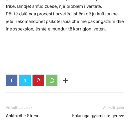
frikë. Bindjet shfuqizuese, një problem i vërtetë.
Për të dalë nga procesi i pavetëdijshëm që ju kufizon në
jetë, rekomandohet psikoterapia dhe me pak angazhim dhe
introspeksion, është e mundur të korrigjoni veten.
Artikulli paraprak
Artikulli tjetër
Ankthi dhe Stresi
Frika nga gjykimi i të tjerëve