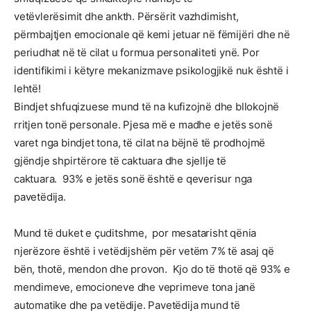
vetëvlerësimit dhe ankth. Përsërit vazhdimisht,
përmbajtjen emocionale që kemi jetuar në fëmijëri dhe në
periudhat në të cilat u formua personaliteti ynë. Por
identifikimi i këtyre mekanizmave psikologjikë nuk është i
lehtë!
Bindjet shfuqizuese mund të na kufizojnë dhe bllokojnë
rritjen tonë personale. Pjesa më e madhe e jetës sonë
varet nga bindjet tona, të cilat na bëjnë të prodhojmë
gjëndje shpirtërore të caktuara dhe sjellje të
caktuara. 93% e jetës sonë është e qeverisur nga
pavetëdija.
Mund të duket e çuditshme, por mesatarisht qënia
njerëzore është i vetëdijshëm për vetëm 7% të asaj që
bën, thotë, mendon dhe provon. Kjo do të thotë që 93% e
mendimeve, emocioneve dhe veprimeve tona janë
automatike dhe pa vetëdije. Pavetëdija mund të