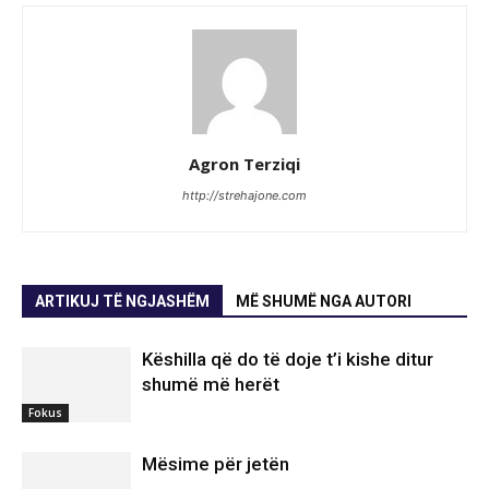
Agron Terziqi
http://strehajone.com
ARTIKUJ TË NGJASHËM
MË SHUMË NGA AUTORI
Këshilla që do të doje t’i kishe ditur
shumë më herët
Fokus
Mësime për jetën