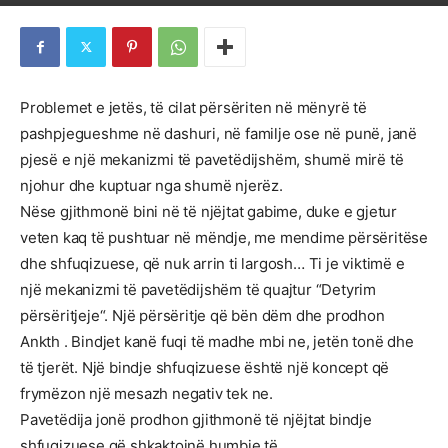
Problemet e jetës, të cilat përsëriten në mënyrë të
pashpjegueshme në dashuri, në familje ose në punë, janë
pjesë e një mekanizmi të pavetëdijshëm, shumë mirë të
njohur dhe kuptuar nga shumë njerëz.
Nëse gjithmonë bini në të njëjtat gabime, duke e gjetur
veten kaq të pushtuar në mëndje, me mendime përsëritëse
dhe shfuqizuese, që nuk arrin ti largosh… Ti je viktimë e
një mekanizmi të pavetëdijshëm të quajtur “Detyrim
përsëritjeje“. Një përsëritje që bën dëm dhe prodhon
Ankth . Bindjet kanë fuqi të madhe mbi ne, jetën tonë dhe
të tjerët. Një bindje shfuqizuese është një koncept që
frymëzon një mesazh negativ tek ne.
Pavetëdija jonë prodhon gjithmonë të njëjtat bindje
shfuqizuese që shkaktojnë humbje të