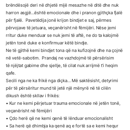
brëndësojë deri në dhjetë mijë mesazhe në ditë dhe nuk
harron asgjë…është emocionale dhe i pranon gjithçka fjalë
për fjalë. Pavetëdija jonë krijon bindjet e saj, përmes
përvojave të jetuara, veçanërisht në fëmijëri. Nëse jemi
rritur duke menduar se nuk jemi të aftë, ne do ta kalojmë
jetën tonë duke e konfirmuar këtë bindje.
Ne të gjithë kemi bindjet tona që na kufizojnë dhe na çojnë
në vetë-sabotim. Prandaj ne vazhdojmë të përsërisim
të njëjtat gabime dhe sjellje, të cilat nuk arrijmë t’i heqim
qafe.
Secili nga ne ka frikë nga diçka… Më saktësisht, detyrimi
për të përsëritur mund të jetë një mënyrë në të cilën
dikush është skllav i frikës:
• Kur ne kemi përjetuar trauma emocionale në jetën tonë,
veçanërisht në fëmijëri
• Çdo herë që ne kemi qenë të lënduar emocionalisht
• Sa herë që dhimbja ka qenë aq e fortë sa e kemi hequr