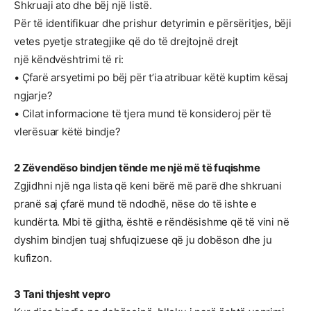
Shkruaji ato dhe bëj një listë.
Për të identifikuar dhe prishur detyrimin e përsëritjes, bëji
vetes pyetje strategjike që do të drejtojnë drejt
një këndvështrimi të ri:
• Çfarë arsyetimi po bëj për t’ia atribuar këtë kuptim kësaj
ngjarje?
• Cilat informacione të tjera mund të konsideroj për të
vlerësuar këtë bindje?
2 Zëvendëso bindjen tënde me një më të fuqishme
Zgjidhni një nga lista që keni bërë më parë dhe shkruani
pranë saj çfarë mund të ndodhë, nëse do të ishte e
kundërta. Mbi të gjitha, është e rëndësishme që të vini në
dyshim bindjen tuaj shfuqizuese që ju dobëson dhe ju
kufizon.
3 Tani thjesht vepro