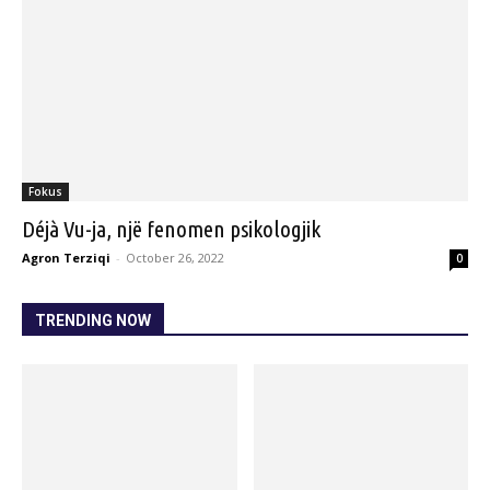
Fokus
Déjà Vu-ja, një fenomen psikologjik
Agron Terziqi
-
October 26, 2022
0
TRENDING NOW