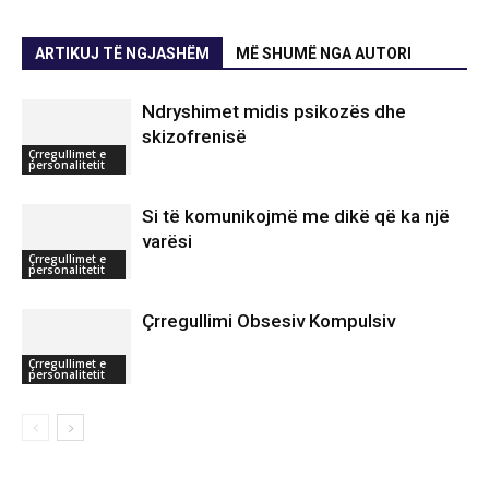
ARTIKUJ TË NGJASHËM
MË SHUMË NGA AUTORI
Ndryshimet midis psikozës dhe
skizofrenisë
Çrregullimet e
personalitetit
Si të komunikojmë me dikë që ka një
varësi
Çrregullimet e
personalitetit
Çrregullimi Obsesiv Kompulsiv
Çrregullimet e
personalitetit