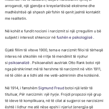
arrogancë, një gjendje e kreyelartësisë ekstreme dhe
madhështisë që shpesh përfshin të qenit jashtë kontaktit
me realitetin.
Në kohët e fundit nocioni i narcizmit si një çrregullim u bë
subjekt i interesit shkencor në
fushën e psikologjisë
.
Gjatë fillim të viteve 1900, tema e narcizmit filloi të tërheqë
interes në shkollën në rritje të mendimit të njohur
si
psikoanalizë
. Psikoanalisti austriak Otto Rank botoi një
nga përshkrimet më të hershme të narcizmit në vitin 1911,
në të cilën ai e lidhi atë me vetë-admirimin dhe kotësinë.
Në 1914, i famshëm
Sigmund Freud
botoi një letër të
titulluar,
Për narcizmin: një hyrje.
Frojdi propozoi një grup
të ideve të komplikuara, në të cilat ai sugjeroi se narcisizmi
është i lidhur me atë nëse epshi i njeriut (energjia që