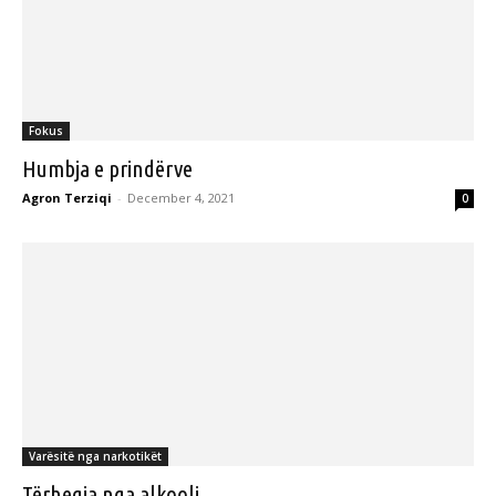
Fokus
Humbja e prindërve
Agron Terziqi
-
December 4, 2021
0
Varësitë nga narkotikët
Tërheqja nga alkooli