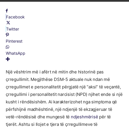
Facebook
Twitter
Pinterest
WhatsApp
Një vështrim më i afërt në mitin dhe historinë pas
çrregullimit. Megjithëse DSM-5 aktuale nuk ndan më
çrregullimet e personalitetit përgjatë një “aksi” të veçantë,
çrregullimi i personalitetit narcisist (NPD) njihet ende si një
kusht i rëndësishëm. Ai karakterizohet nga simptoma që
përfshijnë madhështinë, një ndjenjë të ekzagjeruar të
vetë-rëndësisë dhe mungesë të
ndjeshmërisë
për të
tjerët. Ashtu si llojet e tjera të çrregullimeve të