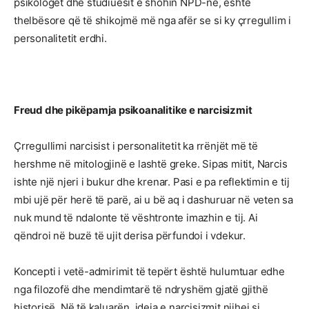
psikologët dhe studiuesit e shohin NPD-në, është
thelbësore që të shikojmë më nga afër se si ky çrregullim i
personalitetit erdhi.
Freud dhe pikëpamja psikoanalitike e narcisizmit
Çrregullimi narcisist i personalitetit ka rrënjët më të
hershme në mitologjinë e lashtë greke. Sipas mitit, Narcis
ishte një njeri i bukur dhe krenar. Pasi e pa reflektimin e tij
mbi ujë për herë të parë, ai u bë aq i dashuruar në veten sa
nuk mund të ndalonte të vështronte imazhin e tij. Ai
qëndroi në buzë të ujit derisa përfundoi i vdekur.
Koncepti i vetë-admirimit të tepërt është hulumtuar edhe
nga filozofë dhe mendimtarë të ndryshëm gjatë gjithë
historisë. Në të kaluarën, ideja e narcisizmit njihej si