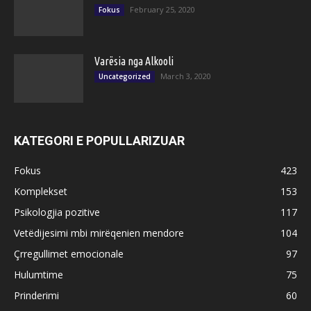
February 25, 2020
Fokus
Varësia nga Alkooli
March 3, 2020
Uncategorized
KATEGORI E POPULLARIZUAR
Fokus
423
Komplekset
153
Psikologjia pozitive
117
Vetëdijesimi mbi mirëqenien mendore
104
Çrregullimet emocionale
97
Hulumtime
75
Prinderimi
60