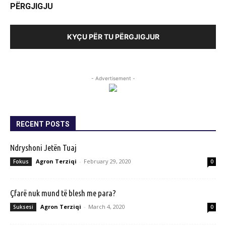
PËRGJIGJU
KYÇU PËR TU PËRGJIGJUR
- Advertisement -
RECENT POSTS
Ndryshoni Jetën Tuaj
Agron Terziqi
-
February 29, 2020
Fokus
0
Çfarë nuk mund të blesh me para?
Agron Terziqi
-
March 4, 2020
Suksesi
0