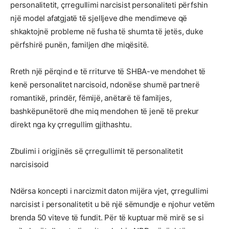
personalitetit, çrregullimi narcisist personaliteti përfshin
një model afatgjatë të sjelljeve dhe mendimeve që
shkaktojnë probleme në fusha të shumta të jetës, duke
përfshirë punën, familjen dhe miqësitë.
Rreth një përqind e të rriturve të SHBA-ve mendohet të
kenë personalitet narcisoid, ndonëse shumë partnerë
romantikë, prindër, fëmijë, anëtarë të familjes,
bashkëpunëtorë dhe miq mendohen të jenë të prekur
direkt nga ky çrregullim gjithashtu.
Zbulimi i origjinës së çrregullimit të personalitetit
narcisisoid
Ndërsa koncepti i narcizmit daton mijëra vjet, çrregullimi
narcisist i personalitetit u bë një sëmundje e njohur vetëm
brenda 50 viteve të fundit. Për të kuptuar më mirë se si