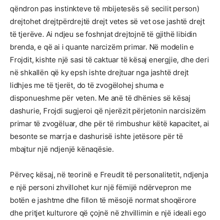
qëndron pas instinkteve të mbijetesës së secilit person)
drejtohet drejtpërdrejtë drejt vetes së vet ose jashtë drejt
të tjerëve. Ai ndjeu se foshnjat drejtojnë të gjithë libidin
brenda, e që ai i quante narcizëm primar. Në modelin e
Frojdit, kishte një sasi të caktuar të kësaj energjie, dhe deri
në shkallën që ky epsh ishte drejtuar nga jashtë drejt
lidhjes me të tjerët, do të zvogëlohej shuma e
disponueshme për veten. Me anë të dhënies së kësaj
dashurie, Frojdi sugjeroi që njerëzit përjetonin narcisizëm
primar të zvogëluar, dhe për të rimbushur këtë kapacitet, ai
besonte se marrja e dashurisë ishte jetësore për të
mbajtur një ndjenjë kënaqësie.
Përveç kësaj, në teorinë e Freudit të personalitetit, ndjenja
e një personi zhvillohet kur një fëmijë ndërvepron me
botën e jashtme dhe fillon të mësojë normat shoqërore
dhe pritjet kulturore që çojnë në zhvillimin e një ideali ego