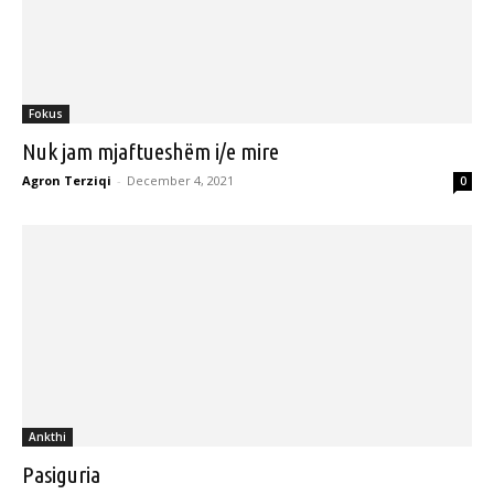
Fokus
Nuk jam mjaftueshëm i/e mire
Agron Terziqi
-
December 4, 2021
0
Ankthi
Pasiguria