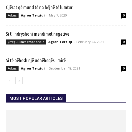
Gjërat që mund të na bëjnë të lumtur
Agron Terziqi
-
May 7, 2020
Fokus
0
Si t’i ndryshoni mendimet negative
Agron Terziqi
-
February 24, 2021
Çrregullimet emocionale
0
Si të bëhesh një udhëheqës i mirë
Agron Terziqi
-
September 18, 2021
Fokus
0
MOST POPULAR ARTICLES