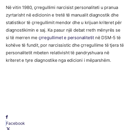
Në vitin 1980, çrregullimi narcisist personaliteti u pranua
zyrtarisht në edicionin e tretë të manualit diagnostik dhe
statistikor të çrregullimit mendor dhe u krijuan kriteret për
diagnostikimin e saj. Ka pasur një debat rreth mënyrës se
si të merren me
çrregullimet e personalitetit
në DSM-5 të
kohëve të fundit, por narcissistic dhe çrregullime të tjera të
personalitetit mbeten relativisht të pandryshuara në
kriteret e tyre diagnostike nga edicioni i mëparshëm.
Facebook