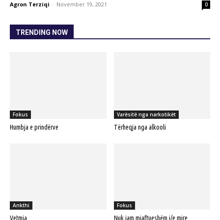
Agron Terziqi
-
November 19, 2021
0
TRENDING NOW
Fokus
Varësitë nga narkotikët
Humbja e prindërve
Tërheqja nga alkooli
Ankthi
Fokus
Vetmia
Nuk jam mjaftueshëm i/e mire