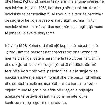
dhe Heinz Kohut ndihmuan të nxisnin më shumë interes në
narcisizëm. Në vitin 1967, Kernberg përshkroi “strukturën
narcisiste të personalitetit”. Ai zhvilloi një teori të narcizmit
që sugjeroi tre lloje kryesore: narcisizmi normal i rritur,
narcisizmi normal infantil dhe narcizëm patologjik që mund
të jenë të llojeve të ndryshme.
Në vitin 1968, Kohut erdhi në një kuptim të ndryshëm të
“çrregullimit të personalitetit narcisistik” dhe vazhdoi të
merrte disa nga idetë e hershme të Frojdit për narcizmin
dhe u zgjeroi. Narzizmi luajti një rol të rëndësishëm në
teorinë e Kohut për vetë-psikologjinë, e cila sugjeroi se
narcizmi ishte një aspekt normal dhe thelbësor i zhvillimit
dhe se vështirësitë me marrëdhëniet e hershme “vetë-
objekt” mund të çonin në sfida në ruajtjen e ndjenjës
adekuate të vetëvlerësimit më vonë në jetë, duke
kontribuar në çrregullimet narcisiste.