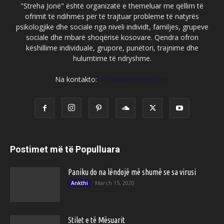
"Streha Jonë" është organizatë e themeluar me qëllim të
ofrimit të ndihmës për të trajtuar probleme të natyrës
psikologjike dhe sociale nga niveli individt, familjes, grupeve
sociale dhe mbarë shoqërisë kosovare. Qendra ofron
këshillime individuale, grupore, punëtori, trajnime dhe
hulumtime të ndryshme.
Na kontakto:
info@strehajone.com
Postimet më të Populluara
Paniku do na lëndojë më shumë se sa virusi
March 15, 2020
Ankthi
Stilet e të Mësuarit