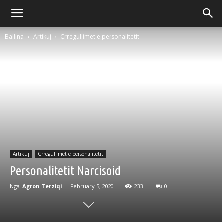
Ballina
Artikuj
Çrregullimet e personalitetit
Artikuj
Çrregullimet e personalitetit
Personalitetit Narcisoid
Nga
Agron Terziqi
-
February 5, 2020
233
0