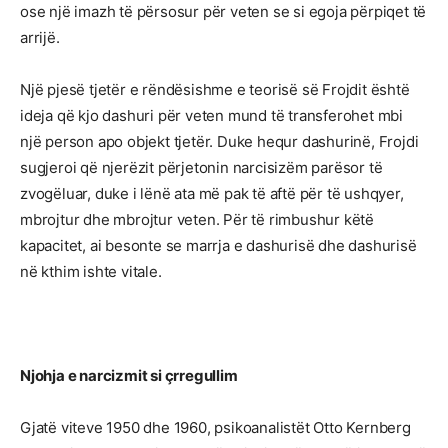
ose një imazh të përsosur për veten se si egoja përpiqet të
arrijë.
Një pjesë tjetër e rëndësishme e teorisë së Frojdit është
ideja që kjo dashuri për veten mund të transferohet mbi
një person apo objekt tjetër. Duke hequr dashurinë, Frojdi
sugjeroi që njerëzit përjetonin narcisizëm parësor të
zvogëluar, duke i lënë ata më pak të aftë për të ushqyer,
mbrojtur dhe mbrojtur veten. Për të rimbushur këtë
kapacitet, ai besonte se marrja e dashurisë dhe dashurisë
në kthim ishte vitale.
Njohja e narcizmit si çrregullim
Gjatë viteve 1950 dhe 1960, psikoanalistët Otto Kernberg