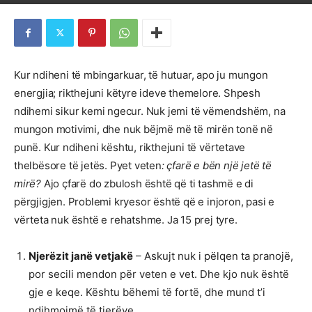
Kur ndiheni të mbingarkuar, të hutuar, apo ju mungon
energjia; rikthejuni këtyre ideve themelore. Shpesh
ndihemi sikur kemi ngecur. Nuk jemi të vëmendshëm, na
mungon motivimi, dhe nuk bëjmë më të mirën tonë në
punë. Kur ndiheni kështu, rikthejuni të vërtetave
thelbësore të jetës. Pyet veten
: çfarë e bën një jetë të
mirë?
Ajo çfarë do zbulosh është që ti tashmë e di
përgjigjen. Problemi kryesor është që e injoron, pasi e
vërteta nuk është e rehatshme. Ja 15 prej tyre.
Njerëzit janë vetjakë
– Askujt nuk i pëlqen ta pranojë,
por secili mendon për veten e vet. Dhe kjo nuk është
gje e keqe. Kështu bëhemi të fortë, dhe mund t’i
ndihmojmë të tjerëve.