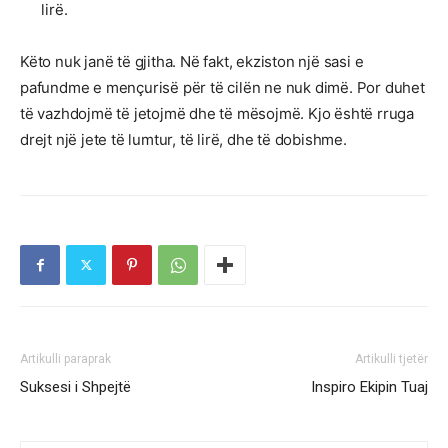
lirë.
Këto nuk janë të gjitha. Në fakt, ekziston një sasi e
pafundme e mençurisë për të cilën ne nuk dimë. Por duhet
të vazhdojmë të jetojmë dhe të mësojmë. Kjo është rruga
drejt një jete të lumtur, të lirë, dhe të dobishme.
Artikulli paraprak
Artikulli tjetër
Suksesi i Shpejtë
Inspiro Ekipin Tuaj