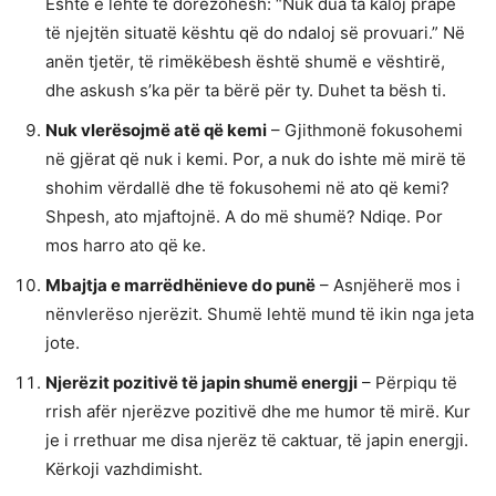
Është e lehtë të dorëzohesh: “Nuk dua ta kaloj prapë
të njejtën situatë kështu që do ndaloj së provuari.” Në
anën tjetër, të rimëkëbesh është shumë e vështirë,
dhe askush s’ka për ta bërë për ty. Duhet ta bësh ti.
Nuk vlerësojmë atë që kemi
– Gjithmonë fokusohemi
në gjërat që nuk i kemi. Por, a nuk do ishte më mirë të
shohim vërdallë dhe të fokusohemi në ato që kemi?
Shpesh, ato mjaftojnë. A do më shumë? Ndiqe. Por
mos harro ato që ke.
Mbajtja e marrëdhënieve do punë
– Asnjëherë mos i
nënvlerëso njerëzit. Shumë lehtë mund të ikin nga jeta
jote.
Njerëzit pozitivë të japin shumë energji
– Përpiqu të
rrish afër njerëzve pozitivë dhe me humor të mirë. Kur
je i rrethuar me disa njerëz të caktuar, të japin energji.
Kërkoji vazhdimisht.