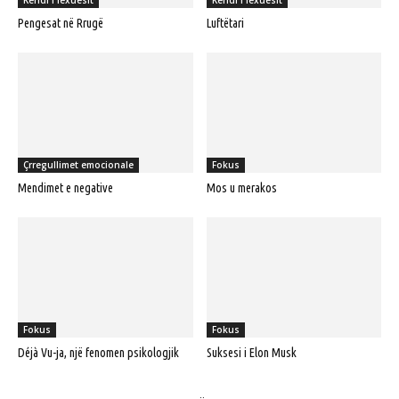
Pengesat në Rrugë
Luftëtari
Çrregullimet emocionale
Fokus
Mendimet e negative
Mos u merakos
Fokus
Fokus
Déjà Vu-ja, një fenomen psikologjik
Suksesi i Elon Musk