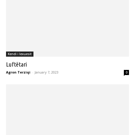
Kendi i lexuesit
Luftëtari
Agron Terziqi
-
January 7, 2023
0