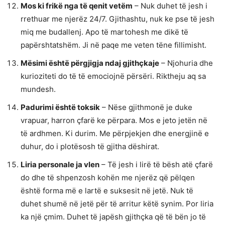
Mos ki frikë nga të qenit vetëm
– Nuk duhet të jesh i
rrethuar me njerëz 24/7. Gjithashtu, nuk ke pse të jesh
miq me budallenj. Apo të martohesh me dikë të
papërshtatshëm. Ji në paqe me veten tëne fillimisht.
Mësimi është përgjigja ndaj gjithçkaje
– Njohuria dhe
kurioziteti do të të emociojnë përsëri. Riktheju aq sa
mundesh.
Padurimi është toksik
– Nëse gjithmonë je duke
vrapuar, harron çfarë ke përpara. Mos e jeto jetën në
të ardhmen. Ki durim. Me përpjekjen dhe energjinë e
duhur, do i plotësosh të gjitha dëshirat.
Liria personale ja vlen
– Të jesh i lirë të bësh atë çfarë
do dhe të shpenzosh kohën me njerëz që pëlqen
është forma më e lartë e suksesit në jetë. Nuk të
duhet shumë në jetë për të arritur këtë synim. Por liria
ka një çmim. Duhet të japësh gjithçka që të bën jo të