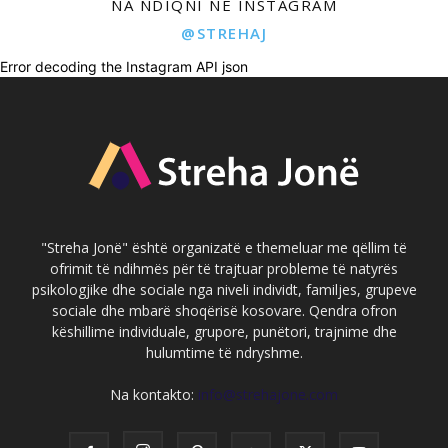
NA NDIQNI NË INSTAGRAM
@STREHAJ
Error decoding the Instagram API json
"Streha Jonë" është organizatë e themeluar me qëllim të
ofrimit të ndihmës për të trajtuar probleme të natyrës
psikologjike dhe sociale nga niveli individt, familjes, grupeve
sociale dhe mbarë shoqërisë kosovare. Qendra ofron
këshillime individuale, grupore, punëtori, trajnime dhe
hulumtime të ndryshme.
Na kontakto:
info@strehajone.com