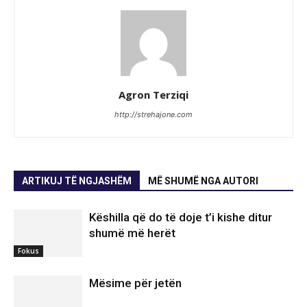
Agron Terziqi
http://strehajone.com
ARTIKUJ TË NGJASHËM
MË SHUMË NGA AUTORI
Këshilla që do të doje t’i kishe ditur
shumë më herët
Fokus
Mësime për jetën