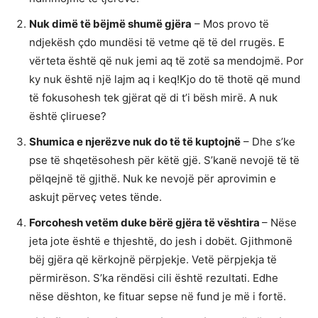
Nuk dimë të bëjmë shumë gjëra
– Mos provo të
ndjekësh çdo mundësi të vetme që të del rrugës. E
vërteta është që nuk jemi aq të zotë sa mendojmë. Por
ky nuk është një lajm aq i keq!Kjo do të thotë që mund
të fokusohesh tek gjërat që di t’i bësh mirë. A nuk
është çliruese?
Shumica e njerëzve nuk do të të kuptojnë
– Dhe s’ke
pse të shqetësohesh për këtë gjë. S’kanë nevojë të të
pëlqejnë të gjithë. Nuk ke nevojë për aprovimin e
askujt përveç vetes tënde.
Forcohesh vetëm duke bërë gjëra të vështira
– Nëse
jeta jote është e thjeshtë, do jesh i dobët. Gjithmonë
bëj gjëra që kërkojnë përpjekje. Vetë përpjekja të
përmirëson. S’ka rëndësi cili është rezultati. Edhe
nëse dështon, ke fituar sepse në fund je më i fortë.