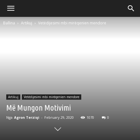
Ballina
Artikuj
Vetëdijesimi mbi mirëqenien mendore
Artikuj
Vetëdijesimi mbi mirëqenien mendore
Më Mungon Motivimi
Nga
Agron Terziqi
-
February 29, 2020
1070
0