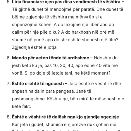
Liria financiare vjen pas disa vendimesh të vështira
–
Të gjithë duhet të mendojmë për paratë. Dhe duhet të
bëjmë zgjedhje të vështira me mënyrën si e
shpenzojmë kohën. A do lexojmë një libër apo do
dalim për një pije diku? A do harxhosh një orë më
shumë në punë apo do shkosh të shohësh një film?
Zgjedhja është e jotja.
Mendo për veten tënde të ardhshme
– Ndoshta do
jesh këtu ku je, pas 10, 20, 40, apo edhe 40 vite më
vonë. Si do doje të jetoje tani, në këtë moment?
Është e lehtë të ngecësh
– Jeta është e vështirë dhe
shpesh na dalin para pengesa. Janë të
pashmangshme. Kështu që, bën mirë të mësohesh me
këtë fakt.
Është e vështirë të dalësh nga kjo gjendje ngecjeje
–
Kur jeta i godet, shumica e njerëzve nuk çohen më.