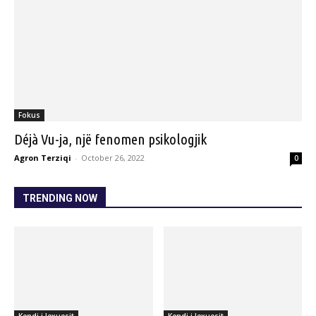
Fokus
Déjà Vu-ja, një fenomen psikologjik
Agron Terziqi
-
October 26, 2022
0
TRENDING NOW
Kendi i lexuesit
Kendi i lexuesit