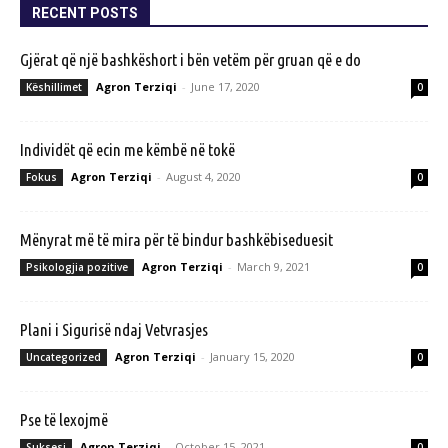
RECENT POSTS
Gjërat që një bashkëshort i bën vetëm për gruan që e do
Agron Terziqi
-
June 17, 2020
Këshillimet
0
Individët që ecin me këmbë në tokë
Agron Terziqi
-
August 4, 2020
Fokus
0
Mënyrat më të mira për të bindur bashkëbiseduesit
Agron Terziqi
-
March 9, 2021
Psikologjia pozitive
0
Plani i Sigurisë ndaj Vetvrasjes
Agron Terziqi
-
January 15, 2020
Uncategorized
0
Pse të lexojmë
Agron Terziqi
-
October 15, 2021
Suksesi
0