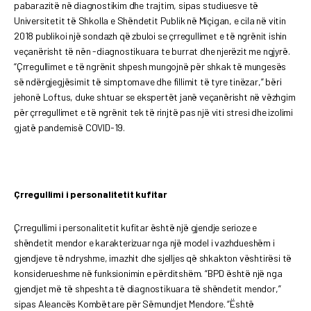
pabarazitë në diagnostikim dhe trajtim, sipas studiuesve të
Universitetit të Shkolla e Shëndetit Publik në Miçigan, e cila në vitin
2018 publikoi një sondazh që zbuloi se çrregullimet e të ngrënit ishin
veçanërisht të nën -diagnostikuara te burrat dhe njerëzit me ngjyrë.
“Çrregullimet e të ngrënit shpesh mungojnë për shkak të mungesës
së ndërgjegjësimit të simptomave dhe fillimit të tyre tinëzar,” bëri
jehonë Loftus, duke shtuar se ekspertët janë veçanërisht në vëzhgim
për çrregullimet e të ngrënit tek të rinjtë pas një viti stresi dhe izolimi
gjatë pandemisë COVID-19.
Çrregullimi i personalitetit kufitar
Çrregullimi i personalitetit kufitar është një gjendje serioze e
shëndetit mendor e karakterizuar nga një model i vazhdueshëm i
gjendjeve të ndryshme, imazhit dhe sjelljes që shkakton vështirësi të
konsiderueshme në funksionimin e përditshëm. “BPD është një nga
gjendjet më të shpeshta të diagnostikuara të shëndetit mendor,”
sipas Aleancës Kombëtare për Sëmundjet Mendore. “Është