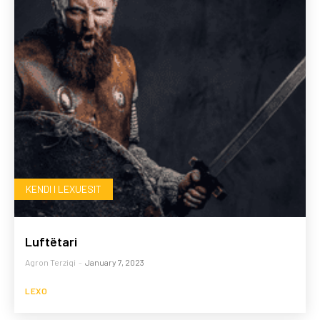
KENDI I LEXUESIT
Luftëtari
Agron Terziqi
-
January 7, 2023
LEXO