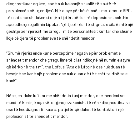
diagnostikuar aq keq, saqë nuk ka asnjë shkallë të saktë të
prevalencës për gjendjen”. Një arsye për këtë janë simptomat e BPD,
të cilat shpesh duken si diçka tjetër, përfshirë depresionin, ankthin
apo edhe çrregullimin bipolar. Një tjetër është stigma, e cila është një
çështje për njerëzit me çrregullim të personalitetit kufitar dhe shumë
lloje të tjera të problemeve të shëndetit mendor.
“Shumë njerëz ende kanë perceptime negative për problemet e
shëndetit mendor dhe çrregullime të cilat ndikojnë në numrin e atyre
që kërkojnë trajtim”, tha Loftus. “Ata që luftojnë ose nuk duan të
besojnë se kanë një problem ose nuk duan që të tjerët ta dinë se e
kanë”.
Nëse jeni duke luftuar me shëndetin tuaj mendor, ose mendoni se
mund të keni një nga këto gjendje zakonisht të nën -diagnostikuara
ose të keqdiagnostifikuara, patjetër që duhet të kontaktoni një
profesionist të shëndetit mendor.