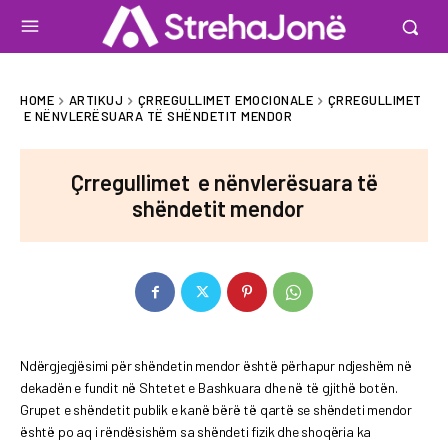
HOME
ARTIKUJ
ÇRREGULLIMET EMOCIONALE
ÇRREGULLIMET
E NËNVLERËSUARA TË SHËNDETIT MENDOR
Çrregullimet e nënvlerësuara të
shëndetit mendor
Ndërgjegjësimi për shëndetin mendor është përhapur ndjeshëm në
dekadën e fundit në Shtetet e Bashkuara dhe në të gjithë botën.
Grupet e shëndetit publik e kanë bërë të qartë se shëndeti mendor
është po aq i rëndësishëm sa shëndeti fizik dhe shoqëria ka