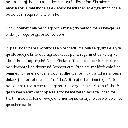
përqafuar gjithashtu atë ndryshim të rëndësishëm. Shumica e
amerikanëve tani thonë se e vlerësojnë mirëqenien e tyre emocionale
po aq sa mirëqenien e tyre fizike.
Por kur bëhet fjalë për diagnostikimin e çdo personi që ka nevojë, ka
ende një rrugë të gjatë për të bërë.
“Sipas Organizatës Botërore të Shëndetit, më pak se gjysma e atyre
që plotësojnë kriteret diagnostikuese për çrregullimet psikologjike
identifikohen nga mjekët”, tha Mirela Loftus, drejtoreshë mjekësore
për Newport Healthcare në Connecticut. “Problemi me këtë është se
burimet nuk janë alokuar siç duhet dhe kushtet nuk trajtohen, shpesh
duke krijuar probleme më të mëdha”. Disa gjendje priren të jenë të
padiagnostikuara ose të diagnostikuara gabimisht. Kjo do të thotë
që shumë njerëz vazhdojnë të luftojnë me veten sesa të lidhen me
trajtimin që ata kanë nevojë dhe meritojnë. Këtu janë pesë problemet
që duhen parë: