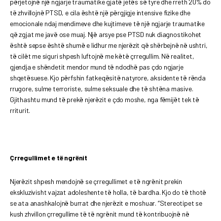
përjetojnë një ngjarje traumatike gjatë jetës së tyre dhe rreth 20% do
të zhvillojnë PTSD, e cila është një përgjigje intensive fizike dhe
emocionale ndaj mendimeve dhe kujtimeve të një ngjarje traumatike
që zgjat me javë ose muaj. Një arsye pse PTSD nuk diagnostikohet
është sepse është shumë e lidhur me njerëzit që shërbejnë në ushtri,
të cilët me siguri shpesh luftojnë me këtë çrregullim. Në realitet,
gjendja e shëndetit mendor mund të ndodhë pas çdo ngjarje
shqetësuese. Kjo përfshin fatkeqësitë natyrore, aksidente të rënda
rrugore, sulme terroriste, sulme seksuale dhe të shtëna masive.
Gjithashtu mund të prekë njerëzit e çdo moshe, nga fëmijët tek të
rriturit.
Çrregullimet e të ngrënit
Njerëzit shpesh mendojnë se çrregullimet e të ngrënit prekin
ekskluzivisht vajzat adoleshente të holla, të bardha. Kjo do të thotë
se ata anashkalojnë burrat dhe njerëzit e moshuar. “Stereotipet se
kush zhvillon çrregullime të të ngrënit mund të kontribuojnë në