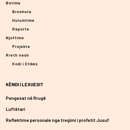
Botime
Broshura
Hulumtime
Raporte
Njoftime
Projekte
Rreth nesh
Kodi i Etikës
KËNDI I LEXUESIT
Pengesat në Rrugë
Luftëtari
Reflektime personale nga tregimi i profetit Jusuf