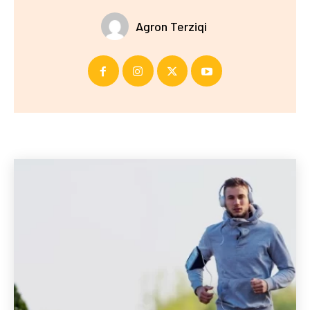
Agron Terziqi
Të fundit