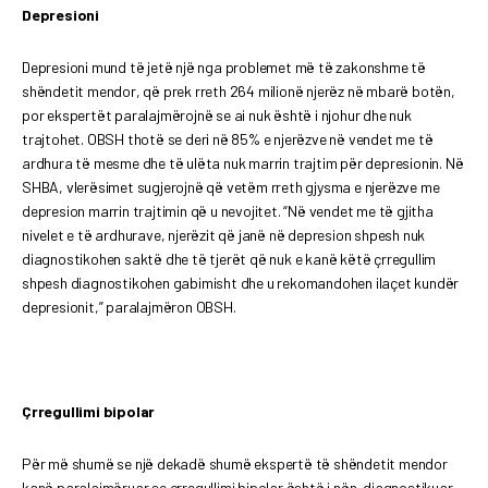
Depresioni
Depresioni mund të jetë një nga problemet më të zakonshme të
shëndetit mendor, që prek rreth 264 milionë njerëz në mbarë botën,
por ekspertët paralajmërojnë se ai nuk është i njohur dhe nuk
trajtohet. OBSH thotë se deri në 85% e njerëzve në vendet me të
ardhura të mesme dhe të ulëta nuk marrin trajtim për depresionin. Në
SHBA, vlerësimet sugjerojnë që vetëm rreth gjysma e njerëzve me
depresion marrin trajtimin që u nevojitet. “Në vendet me të gjitha
nivelet e të ardhurave, njerëzit që janë në depresion shpesh nuk
diagnostikohen saktë dhe të tjerët që nuk e kanë këtë çrregullim
shpesh diagnostikohen gabimisht dhe u rekomandohen ilaçet kundër
depresionit,” paralajmëron OBSH.
Çrregullimi bipolar
Për më shumë se një dekadë shumë ekspertë të shëndetit mendor
kanë paralajmëruar se çrregullimi bipolar është i nën-diagnostikuar,