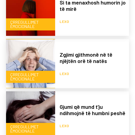
Si ta menaxhosh humorin jo
të mirë
LEXO
ÇRREGULLIMET
EMOCIONALE
Zgjimi gjithmonë në të
njëjtën orë të natës
LEXO
ÇRREGULLIMET
EMOCIONALE
Gjumi që mund t’ju
ndihmojnë të humbni peshë
LEXO
ÇRREGULLIMET
EMOCIONALE