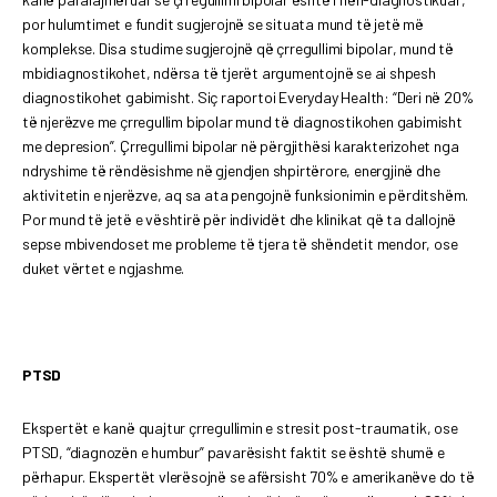
por hulumtimet e fundit sugjerojnë se situata mund të jetë më
komplekse. Disa studime sugjerojnë që çrregullimi bipolar, mund të
mbidiagnostikohet, ndërsa të tjerët argumentojnë se ai shpesh
diagnostikohet gabimisht. Siç raportoi Everyday Health: “Deri në 20%
të njerëzve me çrregullim bipolar mund të diagnostikohen gabimisht
me depresion”. Çrregullimi bipolar në përgjithësi karakterizohet nga
ndryshime të rëndësishme në gjendjen shpirtërore, energjinë dhe
aktivitetin e njerëzve, aq sa ata pengojnë funksionimin e përditshëm.
Por mund të jetë e vështirë për individët dhe klinikat që ta dallojnë
sepse mbivendoset me probleme të tjera të shëndetit mendor, ose
duket vërtet e ngjashme.
PTSD
Ekspertët e kanë quajtur çrregullimin e stresit post-traumatik, ose
PTSD, “diagnozën e humbur” pavarësisht faktit se është shumë e
përhapur. Ekspertët vlerësojnë se afërsisht 70% e amerikanëve do të