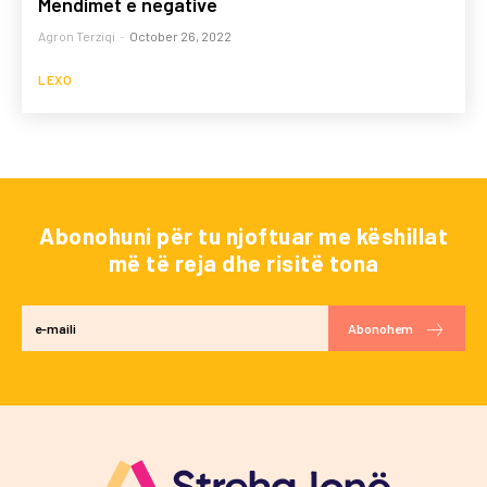
Mendimet e negative
Agron Terziqi
-
October 26, 2022
LEXO
Abonohuni për tu njoftuar me këshillat
më të reja dhe risitë tona
Abonohem