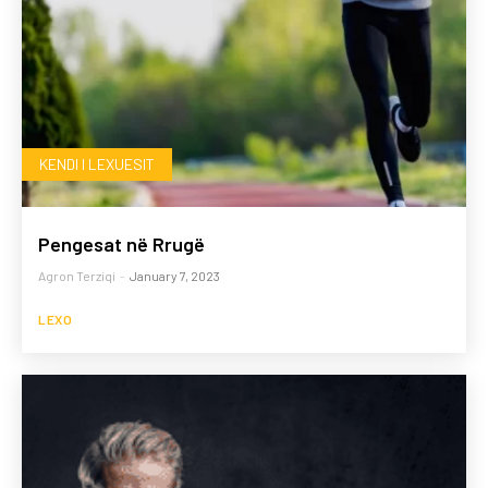
KENDI I LEXUESIT
Pengesat në Rrugë
Agron Terziqi
-
January 7, 2023
LEXO